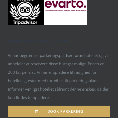
PARKERING OG LADESTATION
Vi har begrænset parkeringspladser foran hotellet og vi
anbefaler at reservere disse hurtigst muligt. Prisen er
200 kr. per nat. Vi har el opladere til rådighed for
hotellets gæster med forudbestilt parkeringsplads.
Informer venligst hotellet såfremt denne ønskes, da der
kun findes to opladere.
BOOK PARKERING