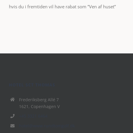
hvis du i fremtiden vil have rabat som ”Ven af huset”
HOTEL SCT THOMAS
Frederiksberg Allé 7
1621, Copenhagen V
+45 3321 6464
hotel@www.rundtomgolf.dk